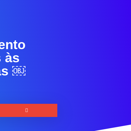
ento
 às
as ￼