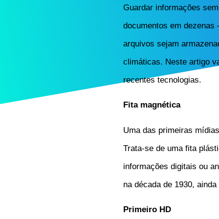
Guardar informações semp
documentos em dezenas – n
arquivos sejam armazena
climáticas. Neste artigo
recentes tecnologias.
Fita magnética
Uma das primeiras mídias
Trata-se de uma fita plás
informações digitais ou a
na década de 1930, ainda
Primeiro HD